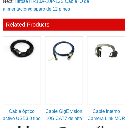
Next:
Hirose HR10A-10P-12S Cable IO de
alimentación/disparo de 12 pines
Related Products
Cable óptico
Cable GigE vision
Cable interno
activo USB3.0 tipo
10G CAT7 de alta
Camera Link MDR
A macho a micro-
flexibilidad
hembra a SDR