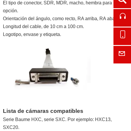
El tipo de conector, SDR, MDR, macho, hembra para la
opción.
Cont
Orientación del ángulo, como recto, RA arriba, RA abajo.
Longitud del cable, de 10 cm a 100 cm.
Logotipo, envase y etiqueta.
Onl
E-M
Lista de cámaras compatibles
Serie Baume HXC, serie SXC. Por ejemplo: HXC13,
SXC20.