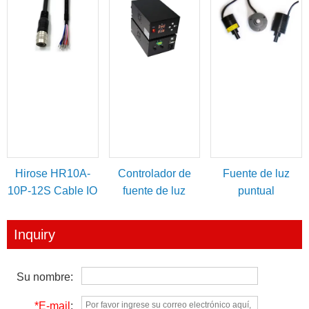
B con tornillos de
macho
bloqueo
Hirose HR10A-
Controlador de
Fuente de luz
10P-12S Cable IO
fuente de luz
puntual
de
digital de alta
alimentación/disparo
potencia
Inquiry
de 12 pines
Su nombre:
*E-mail
: