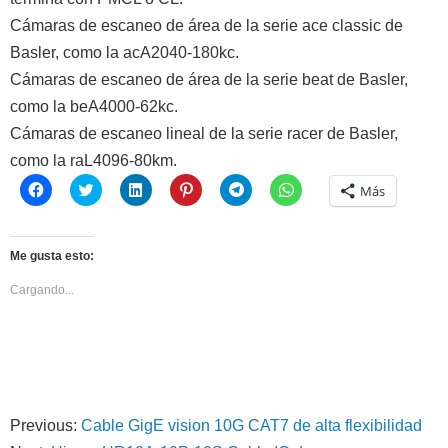
Cámaras de escaneo de área de la serie ace classic de
Basler, como la acA2040-180kc.
Cámaras de escaneo de área de la serie beat de Basler,
como la beA4000-62kc.
Cámaras de escaneo lineal de la serie racer de Basler,
como la raL4096-80km.
Haz
Haz
Haz
Haz
Haz
Haz
Más
clic
clic
clic
clic
clic
clic
para
para
para
para
para
para
compartir
compartir
compartir
compartir
compartir
compartir
en
en
en
en
en
en
Facebook
Twitter
LinkedIn
Pinterest
Telegram
WhatsApp
Me gusta esto:
(Se
(Se
(Se
(Se
(Se
(Se
abre
abre
abre
abre
abre
abre
en
en
en
en
en
en
Cargando...
una
una
una
una
una
una
ventana
ventana
ventana
ventana
ventana
ventana
nueva)
nueva)
nueva)
nueva)
nueva)
nueva)
Previous:
Cable GigE vision 10G CAT7 de alta flexibilidad